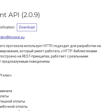
ent API
(
2.0.9
)
ification
:
Download
dev@invoice.su
ного протокола использует HTTP, подходит для разработки на
мирования, который умеет работать с HTTP-библиотеками
I построено на REST-принципах, работает с реальными
т предсказуемым поведением.
PI ключ
рминала
платы
спешной оплаты
шибочной оплаты