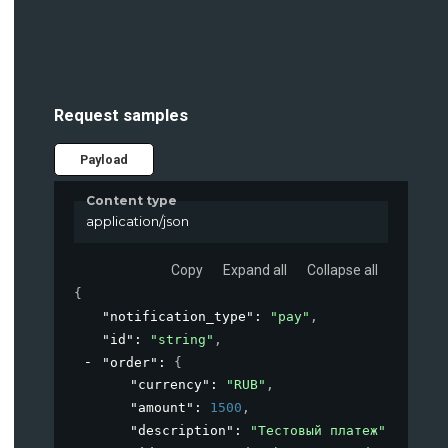
Request samples
Payload
Content type
application/json
Copy
Expand all
Collapse all
{
"notification_type"
: 
"pay"
,
"id"
: 
"string"
,
"order"
: 
{
"currency"
: 
"RUB"
,
"amount"
: 
1500
,
"description"
: 
"Тестовый платеж"
,