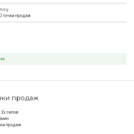
string
ID точки продаж
nse
чки продаж
2х типов:
азин
чка продаж