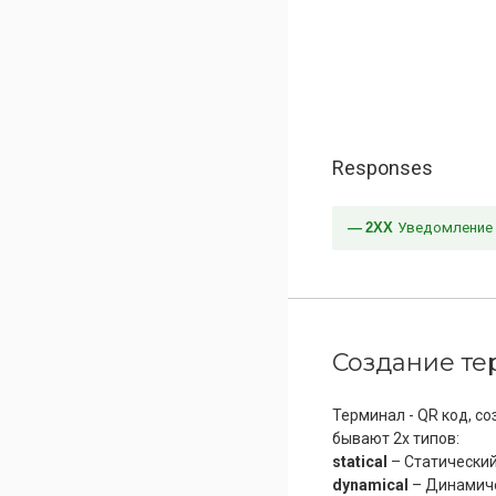
Responses
2XX
Уведомление 
Создание те
Терминал - QR код, c
бывают 2х типов:
statical
– Статический 
dynamical
– Динамиче