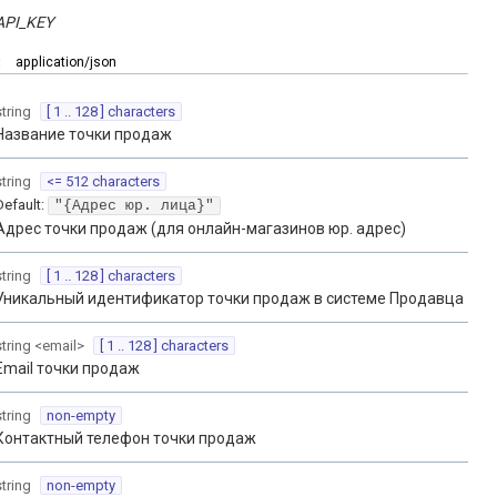
API_KEY
:
application/json
string
[ 1 .. 128 ] characters
Название точки продаж
string
<= 512 characters
Default:
"{Адрес юр. лица}"
Адрес точки продаж (для онлайн-магазинов юр. адрес)
string
[ 1 .. 128 ] characters
Уникальный идентификатор точки продаж в системе Продавца
string
<
email
>
[ 1 .. 128 ] characters
Email точки продаж
string
non-empty
Контактный телефон точки продаж
string
non-empty