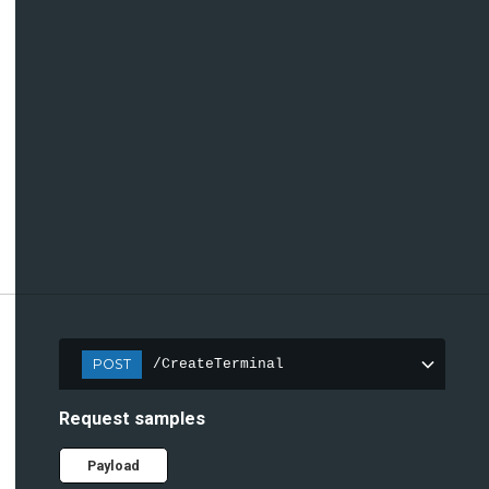
POST
/CreateTerminal
Request samples
Payload