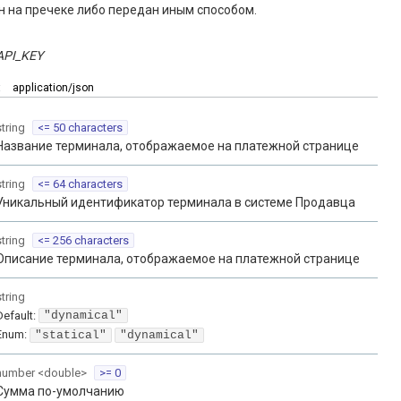
 на пречеке либо передан иным способом.
API_KEY
:
application/json
string
<= 50 characters
Название терминала, отображаемое на платежной странице
string
<= 64 characters
Уникальный идентификатор терминала в системе Продавца
string
<= 256 characters
Описание терминала, отображаемое на платежной странице
string
Default:
"dynamical"
Enum
:
"statical"
"dynamical"
number
<
double
>
>= 0
Сумма по-умолчанию