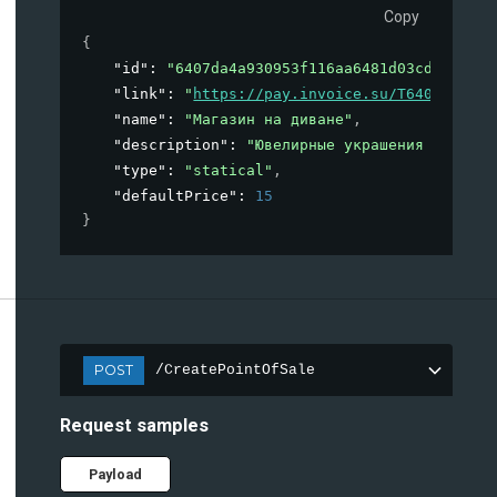
Copy
{
"id"
: 
"6407da4a930953f116aa6481d03cd25b"
,
"link"
: 
"
https://pay.invoice.su/T6407da4a93
"name"
: 
"Магазин на диване"
,
"description"
: 
"Ювелирные украшения и пылес
"type"
: 
"statical"
,
"defaultPrice"
: 
15
}
POST
/CreatePointOfSale
Request samples
Payload