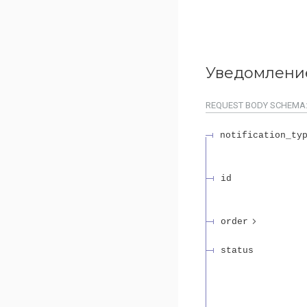
Уведомление
REQUEST BODY SCHEMA
notification_ty
id
order
status