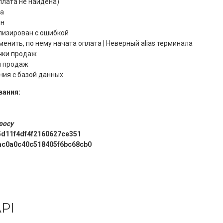
оплата не найдена)
на
ен
лизирован с ошибкой
менить, по нему начата оплата | Неверный alias терминала
очки продаж
ки продаж
ния с базой данных
вания:
росу
5d11f4df4f2160627ce351
ac0a0c40c518405f6bc68cb0
PI