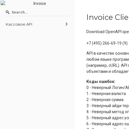
Invoice Cli
Кассовое API
Download OpenAPI spec
+7 (495) 266-69-19 (9)
:
API в качестве основ
любом языке програм
(например, cURL). AP
объектами и обладае
Коды ошибок:
0 - Неверный Логин/A
1 - Неверная валюта
2 - Неверная сумма
3 - Неверный айди те
4 - Неверный метод о
5 - Неверный адрес у
6 - Неверный адрес о