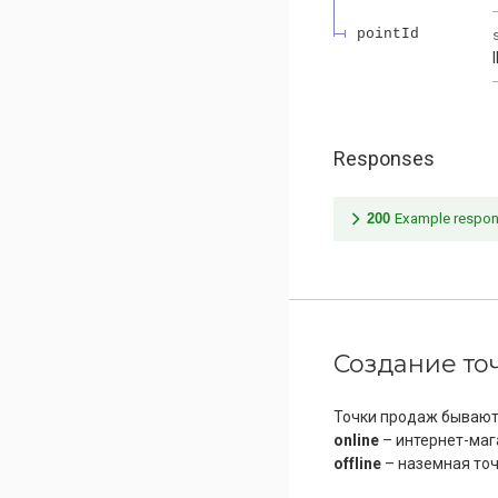
pointId
Responses
200
Example respo
Создание то
Точки продаж бывают 
online
– интернет-маг
offline
– наземная то