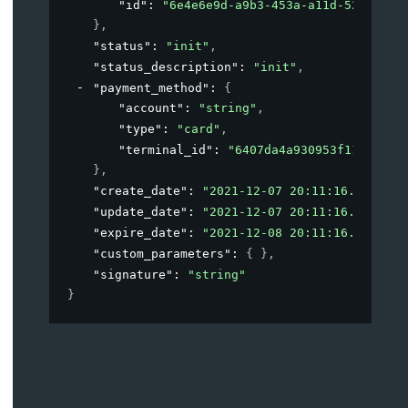
"id"
: 
"6e4e6e9d-a9b3-453a-a11d-52b211ec
}
,
"status"
: 
"init"
,
"status_description"
: 
"init"
,
"payment_method"
: 
{
"account"
: 
"string"
,
"type"
: 
"card"
,
"terminal_id"
: 
"6407da4a930953f116aa648
}
,
"create_date"
: 
"2021-12-07 20:11:16.466713+
"update_date"
: 
"2021-12-07 20:11:16.466713+
"expire_date"
: 
"2021-12-08 20:11:16.466713+
"custom_parameters"
: 
{ }
,
"signature"
: 
"string"
}