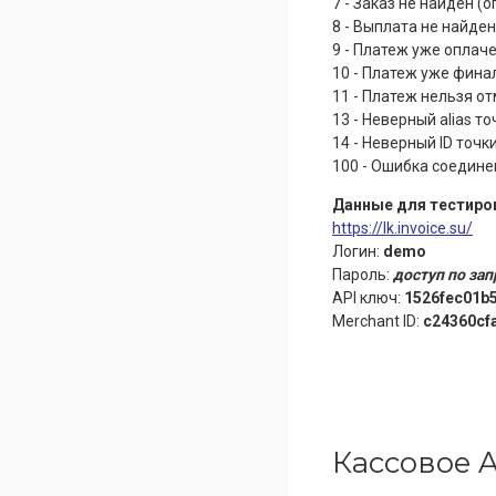
7 - Заказ не найден (
8 - Выплата не найде
9 - Платеж уже оплач
10 - Платеж уже фина
11 - Платеж нельзя от
13 - Неверный alias т
14 - Неверный ID точ
100 - Ошибка соедине
Данные для тестиро
https://lk.invoice.su/
Логин:
demo
Пароль:
доступ по зап
API ключ:
1526fec01b
Merchant ID:
c24360cf
Кассовое A