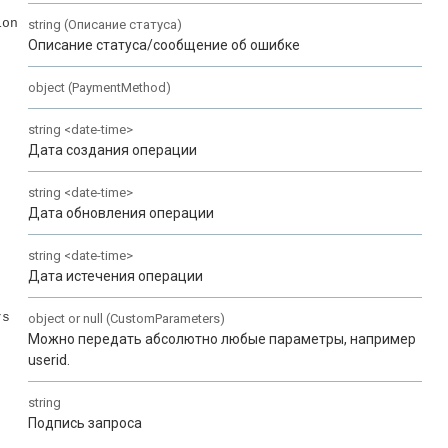
ion
string
(
Описание статуса
)
Описание статуса/сообщение об ошибке
object
(
PaymentMethod
)
string
<
date-time
>
Дата создания операции
string
<
date-time
>
Дата обновления операции
string
<
date-time
>
Дата истечения операции
rs
object or null
(
CustomParameters
)
Можно передать абсолютно любые параметры, например
userid.
string
Подпись запроса