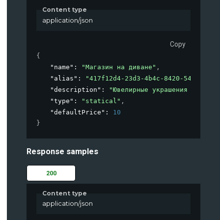
Content type
application/json
Copy
{
"name"
: 
"Магазин на диване"
,
"alias"
: 
"417f12d4-23d3-4b4c-8420-5463d76a1
"description"
: 
"Ювелирные украшения и пылес
"type"
: 
"statical"
,
"defaultPrice"
: 
10
}
Response samples
200
Content type
application/json