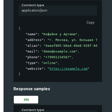
Content type
application/json
Copy
{
"name"
: 
"Кофейня у Артема"
,
"address"
: 
"г. Москва, ул. Большая Татарска
"alias"
: 
"4aeaf805-b0a4-46e8-928f-8432d1568
"mail"
: 
"demo@example.com"
,
"phone"
: 
"+79991234567"
,
"type"
: 
"online"
,
"website"
: 
"
https://example.com
"
}
Response samples
200
Content type