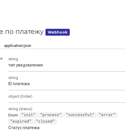
 по платежу
Webhook
:
application/json
pe
string
тип уведомления
string
ID платежа
object
(
Order
)
string
(
status
)
Enum
:
"init"
"process"
"successful"
"error"
"expired"
"closed"
Статус платежа